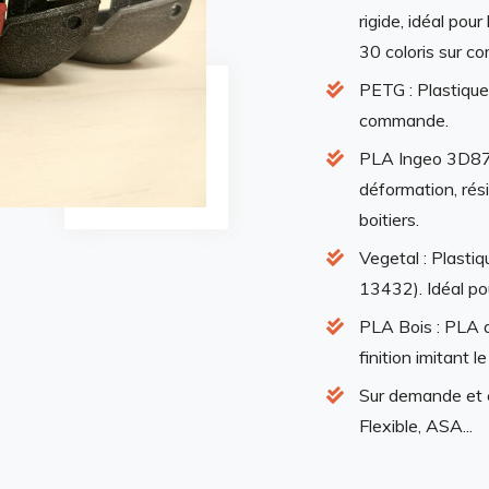
rigide, idéal pou
30 coloris sur 
PETG : Plastique 
commande.
PLA Ingeo 3D870 
déformation, rési
boitiers.
Vegetal : Plasti
13432). Idéal p
PLA Bois : PLA a
finition imitant le
Sur demande et 
Flexible, ASA...